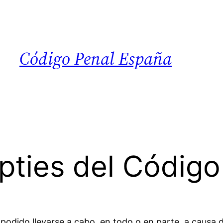
Código Penal España
epties del Código
podido llevarse a cabo, en todo o en parte, a causa d