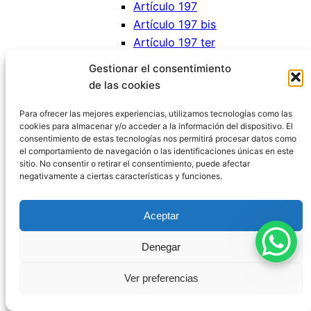
Artículo 197
Artículo 197 bis
Artículo 197 ter
Artículo 197 quater
Gestionar el consentimiento
Artículo 197 quinquies
de las cookies
Artículo 198
Artículo 199
Para ofrecer las mejores experiencias, utilizamos tecnologías como las
cookies para almacenar y/o acceder a la información del dispositivo. El
Artículo 200
consentimiento de estas tecnologías nos permitirá procesar datos como
Artículo 201
el comportamiento de navegación o las identificaciones únicas en este
sitio. No consentir o retirar el consentimiento, puede afectar
Capítulo II
: Del allanamiento de
negativamente a ciertas características y funciones.
morada, domicilio de personas
jurídicas y establecimientos
Aceptar
abiertos al público
Artículo 202
Denegar
Artículo 203
Artículo 204
Ver preferencias
Título XI: Delitos contra el honor