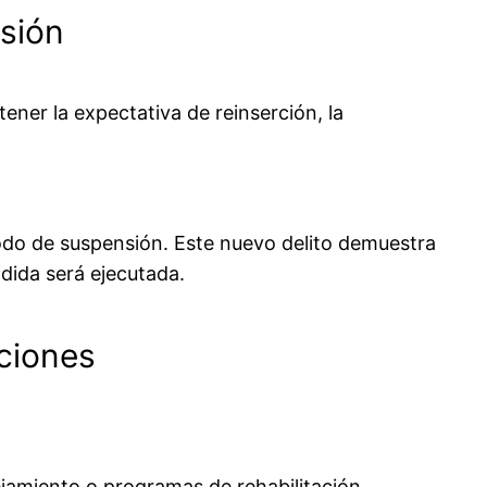
nsión
ner la expectativa de reinserción, la
odo de suspensión. Este nuevo delito demuestra
ndida será ejecutada.
iciones
jamiento o programas de rehabilitación.