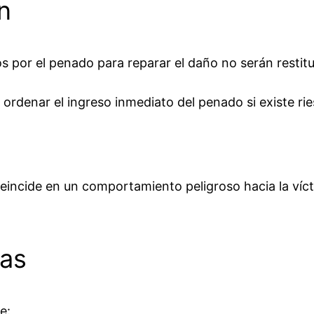
n
os por el penado para reparar el daño no serán resti
e ordenar el ingreso inmediato del penado si existe ri
incide en un comportamiento peligroso hacia la víct
ías
e: