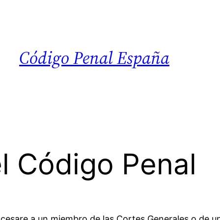
Código Penal España
el Código Penal
procesare a un miembro de las Cortes Generales o de