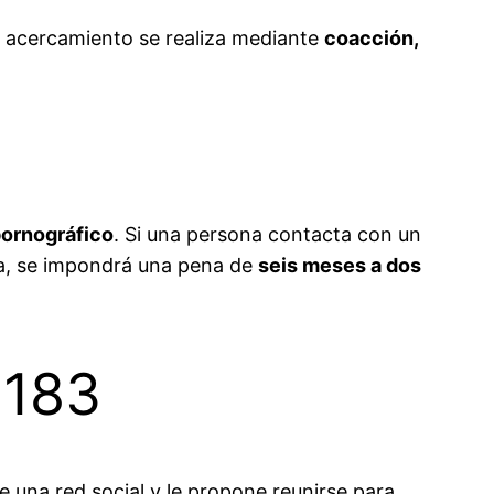
el acercamiento se realiza mediante
coacción,
pornográfico
. Si una persona contacta con un
zca, se impondrá una pena de
seis meses a dos
 183
 una red social y le propone reunirse para