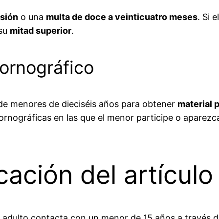
isión
o una
multa de doce a veinticuatro meses
. Si 
 su
mitad superior
.
ornográfico
e menores de dieciséis años para obtener
material 
pornográficas en las que el menor participe o apare
cación del artículo
n adulto contacta con un menor de 15 años a través de