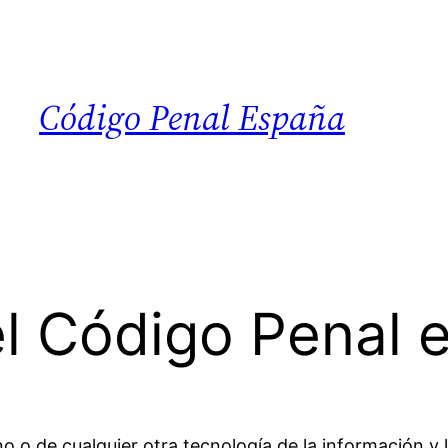
Código Penal España
el Código Penal 
fono o de cualquier otra tecnología de la información