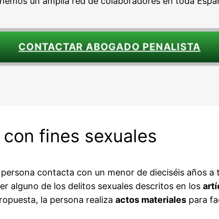
nemos un amplia red de colaboradores en toda Espa
CONTACTAR ABOGADO PENALISTA
 con fines sexuales
ersona contacta con un menor de dieciséis años a tr
r alguno de los delitos sexuales descritos en los
art
propuesta, la persona realiza
actos materiales
para fac