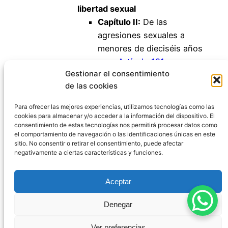
libertad sexual
Capítulo II:
De las
agresiones sexuales a
menores de dieciséis años
Artículo 181
Gestionar el consentimiento
Artículo 182
de las cookies
Artículo 183
Artículo 183 bis
Para ofrecer las mejores experiencias, utilizamos tecnologías como las
cookies para almacenar y/o acceder a la información del dispositivo. El
consentimiento de estas tecnologías nos permitirá procesar datos como
el comportamiento de navegación o las identificaciones únicas en este
sitio. No consentir o retirar el consentimiento, puede afectar
negativamente a ciertas características y funciones.
Código Penal España
Aceptar
Aviso Legal
|
Política de Privacidad
|
Política de
Denegar
Cookies
|
Blog
|
Contacto
Ver preferencias