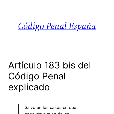
Saltar
al
contenido
Código Penal España
Artículo 183 bis del
Código Penal
explicado
Salvo en los casos en que
concurra alguna de las