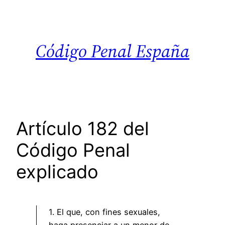
Saltar
al
contenido
Código Penal España
Artículo 182 del
Código Penal
explicado
1. El que, con fines sexuales,
haga presenciar a un menor de