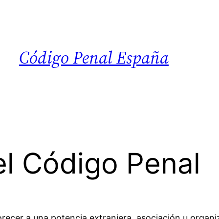
Código Penal España
el Código Penal
orecer a una potencia extranjera, asociación u organiz