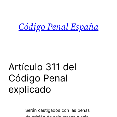
Saltar
al
contenido
Código Penal España
Artículo 311 del
Código Penal
explicado
Serán castigados con las penas
de prisión de seis meses a seis