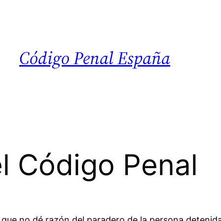
Código Penal España
el Código Penal
que no dé razón del paradero de la persona detenid