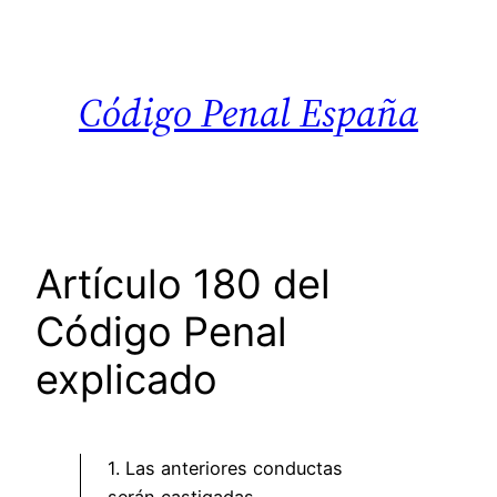
Saltar
al
contenido
Código Penal España
Artículo 180 del
Código Penal
explicado
1. Las anteriores conductas
serán castigadas,