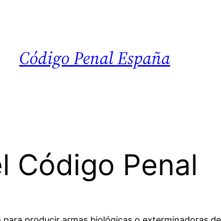
Código Penal España
el Código Penal
tica para producir armas biológicas o exterminadoras 