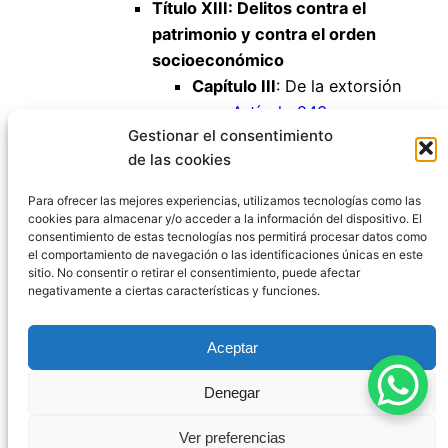
Título XIII: Delitos contra el
patrimonio y contra el orden
socioeconómico
Capítulo III
: De la extorsión
Artículo 243
Gestionar el consentimiento
Capítulo IV
: Del robo y hurto
de las cookies
de uso de vehículos
Artículo 244
Para ofrecer las mejores experiencias, utilizamos tecnologías como las
cookies para almacenar y/o acceder a la información del dispositivo. El
consentimiento de estas tecnologías nos permitirá procesar datos como
el comportamiento de navegación o las identificaciones únicas en este
sitio. No consentir o retirar el consentimiento, puede afectar
negativamente a ciertas características y funciones.
Código Penal España
Aceptar
Aviso Legal
|
Política de Privacidad
|
Política de
Denegar
Cookies
|
Blog
|
Contacto
Ver preferencias