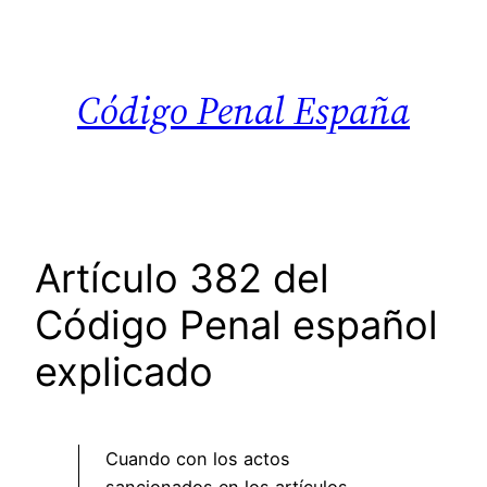
Saltar
al
contenido
Código Penal España
Artículo 382 del
Código Penal español
explicado
Cuando con los actos
sancionados en los artículos