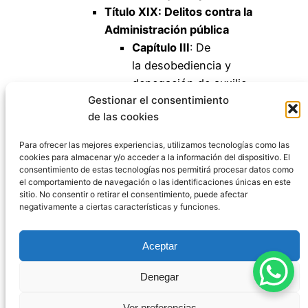
Título XIX: Delitos contra la
Administración pública
Capítulo III
: De
la desobediencia y
denegación de auxilio
Gestionar el consentimiento
Artículo 410
de las cookies
Artículo 411
Artículo 412
Para ofrecer las mejores experiencias, utilizamos tecnologías como las
cookies para almacenar y/o acceder a la información del dispositivo. El
consentimiento de estas tecnologías nos permitirá procesar datos como
el comportamiento de navegación o las identificaciones únicas en este
sitio. No consentir o retirar el consentimiento, puede afectar
negativamente a ciertas características y funciones.
Código Penal España
Aceptar
Aviso Legal
|
Política de Privacidad
|
Política de
Denegar
Cookies
|
Blog
|
Contacto
Ver preferencias