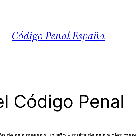
Código Penal España
el Código Penal
ión de seis meses a un año y multa de seis a diez mes