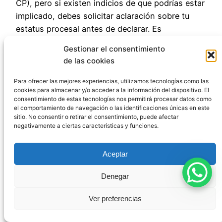
CP), pero si existen indicios de que podrías estar
implicado, debes solicitar aclaración sobre tu
estatus procesal antes de declarar. Es
fundamental acudir con abogado, quien podrá
Gestionar el consentimiento
solicitar que se te informe de tus derechos como
de las cookies
investigado si durante el interrogatorio se
aprecian indicios de criminalidad contra ti (art.
Para ofrecer las mejores experiencias, utilizamos tecnologías como las
cookies para almacenar y/o acceder a la información del dispositivo. El
118 LECrim).
consentimiento de estas tecnologías nos permitirá procesar datos como
el comportamiento de navegación o las identificaciones únicas en este
sitio. No consentir o retirar el consentimiento, puede afectar
Conclusión: actuar
negativamente a ciertas características y funciones.
con prudencia y
Aceptar
asesoramiento
Denegar
profesional
Ver preferencias