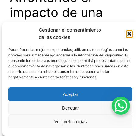
impacto de una
condena penal en
Gestionar el consentimiento
de las cookies
la custodia de tus
Para ofrecer las mejores experiencias, utilizamos tecnologías como las
hijos
cookies para almacenar y/o acceder a la información del dispositivo. El
consentimiento de estas tecnologías nos permitirá procesar datos como
el comportamiento de navegación o las identificaciones únicas en este
sitio. No consentir o retirar el consentimiento, puede afectar
negativamente a ciertas características y funciones.
Cuando una condena penal amenaza tu relación
con tus hijos, es comprensible sentir
Aceptar
preocupación e incluso desesperación. Sin
embargo, como he explicado a lo largo de este
Denegar
artículo,
el impacto de los antecedentes penales
en la custodia compartida
no siempre es
Ver preferencias
definitivo ni irreversible.