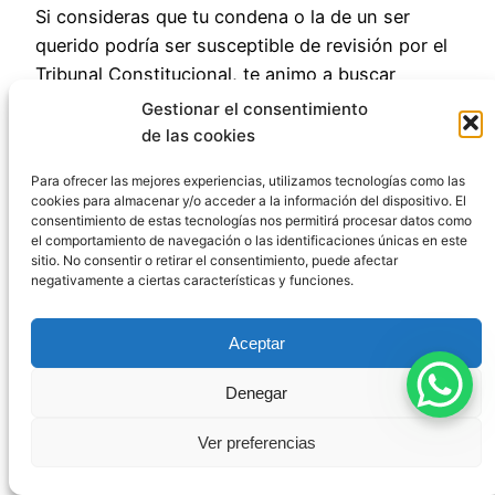
Si consideras que tu condena o la de un ser
querido podría ser susceptible de revisión por el
Tribunal Constitucional, te animo a buscar
asesoramiento legal especializado que pueda
Gestionar el consentimiento
evaluar tu caso y guiarte a través de este
de las cookies
complejo pero potencialmente fructífero camino
Para ofrecer las mejores experiencias, utilizamos tecnologías como las
legal.
cookies para almacenar y/o acceder a la información del dispositivo. El
consentimiento de estas tecnologías nos permitirá procesar datos como
el comportamiento de navegación o las identificaciones únicas en este
sitio. No consentir o retirar el consentimiento, puede afectar
negativamente a ciertas características y funciones.
Aceptar
Publicado
17 de agosto de 2025
en
Uncategorized
Denegar
por
Pablo
Ver preferencias
Etiquetas: