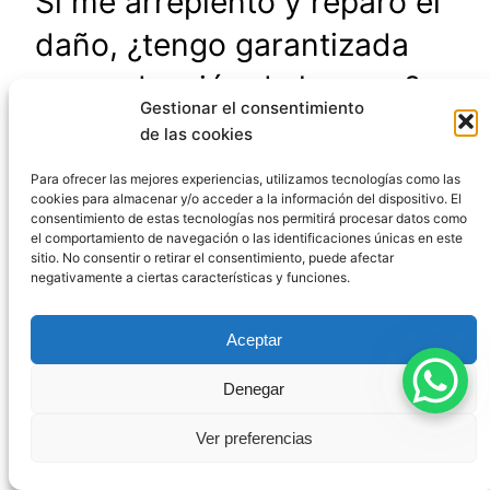
Si me arrepiento y reparo el
daño, ¿tengo garantizada
una reducción de la pena?
Gestionar el consentimiento
de las cookies
No hay garantías absolutas. Aunque el Código
Para ofrecer las mejores experiencias, utilizamos tecnologías como las
Penal reconoce estas circunstancias como
cookies para almacenar y/o acceder a la información del dispositivo. El
consentimiento de estas tecnologías nos permitirá procesar datos como
atenuantes, su aplicación y el grado de reducción
el comportamiento de navegación o las identificaciones únicas en este
de la pena dependen de la valoración judicial.
sitio. No consentir o retirar el consentimiento, puede afectar
Factores como la gravedad del delito, los
negativamente a ciertas características y funciones.
antecedentes del acusado o la forma y momento
del arrepentimiento influirán en la decisión final
Aceptar
del tribunal. Un arrepentimiento bien planteado
Denegar
mejora significativamente las posibilidades, pero
no constituye un derecho automático a una pena
Ver preferencias
menor.