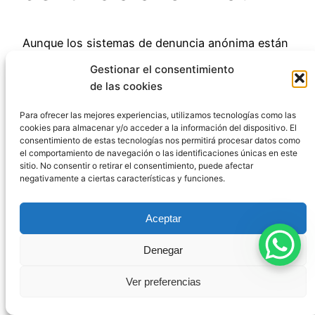
Aunque los sistemas de denuncia anónima están
diseñados para proteger la identidad del
Gestionar el consentimiento
denunciante, no existe una garantía absoluta de
de las cookies
anonimato en todas las circunstancias. Si utilizas
medios electrónicos, es recomendable tomar
Para ofrecer las mejores experiencias, utilizamos tecnologías como las
cookies para almacenar y/o acceder a la información del dispositivo. El
precauciones adicionales como el uso de redes
consentimiento de estas tecnologías nos permitirá procesar datos como
seguras o servicios de anonimización. En casos
el comportamiento de navegación o las identificaciones únicas en este
sitio. No consentir o retirar el consentimiento, puede afectar
donde tu testimonio resulte crucial, podrías
negativamente a ciertas características y funciones.
acogerte a la Ley de Protección de Testigos.
Aceptar
Conclusión: la
Denegar
importancia de un
Ver preferencias
enfoque