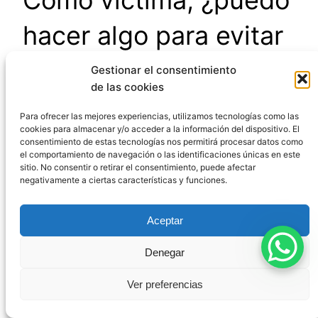
hacer algo para evitar
que las pruebas de mi
Gestionar el consentimiento
de las cookies
caso sean declaradas
Para ofrecer las mejores experiencias, utilizamos tecnologías como las
cookies para almacenar y/o acceder a la información del dispositivo. El
contaminadas?
consentimiento de estas tecnologías nos permitirá procesar datos como
el comportamiento de navegación o las identificaciones únicas en este
sitio. No consentir o retirar el consentimiento, puede afectar
negativamente a ciertas características y funciones.
Sí, es recomendable que te persones como
acusación particular para tener control sobre la
Aceptar
investigación, solicites información sobre los
protocolos de recogida y custodia de pruebas, y
Denegar
plantees la práctica de pruebas complementarias
Ver preferencias
que puedan sostener la acusación por vías
alternativas, reduciendo así el riesgo de que todo