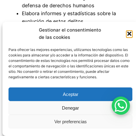
defensa de derechos humanos
Elabora informes y estadísticas sobre la
evolución de estos delitos
Gestionar el consentimiento
Su existencia refleja la importancia que el Estado
de las cookies
otorga a la persecución de conductas que
atentan contra la igualdad y la dignidad de
Para ofrecer las mejores experiencias, utilizamos tecnologías como las
cookies para almacenar y/o acceder a la información del dispositivo. El
colectivos vulnerables, al tiempo que debe velar
consentimiento de estas tecnologías nos permitirá procesar datos como
por el respeto a la libertad de expresión.
el comportamiento de navegación o las identificaciones únicas en este
sitio. No consentir o retirar el consentimiento, puede afectar
negativamente a ciertas características y funciones.
Conclusiones:
Aceptar
navegando la
Denegar
delgada línea entre
Ver preferencias
expresión y odio