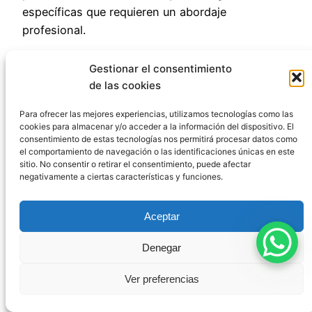
específicas que requieren un abordaje
profesional.
Si te encuentras en cualquiera de estas
Gestionar el consentimiento
situaciones, no subestimes la importancia de
de las cookies
contar con asesoramiento legal especializado
desde el primer momento. En
Para ofrecer las mejores experiencias, utilizamos tecnologías como las
cookies para almacenar y/o acceder a la información del dispositivo. El
CódigoPenalEspaña estamos preparados para
consentimiento de estas tecnologías nos permitirá procesar datos como
acompañarte en todo el proceso, defendiendo
el comportamiento de navegación o las identificaciones únicas en este
sitio. No consentir o retirar el consentimiento, puede afectar
tus derechos con rigor y compromiso.
negativamente a ciertas características y funciones.
Recuerda que el sistema judicial puede ser
complejo y abrumador, pero con el apoyo
Aceptar
adecuado podrás enfrentarlo con mayores
Denegar
garantías. No dudes en contactarnos para una
valoración personalizada de tu caso. Tu
Ver preferencias
tranquilidad y tus derechos son nuestra
prioridad.