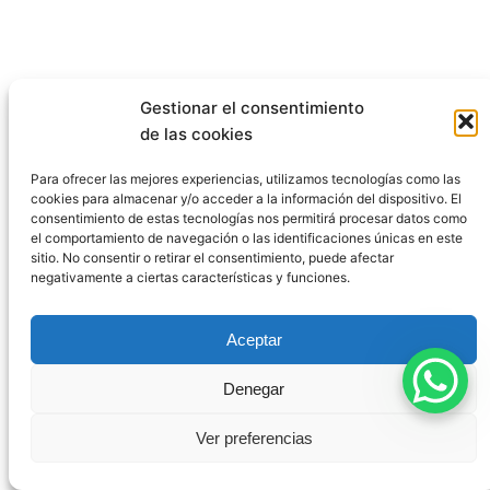
Comentarios
Gestionar el consentimiento
de las cookies
Para ofrecer las mejores experiencias, utilizamos tecnologías como las
Deja una respuesta
cookies para almacenar y/o acceder a la información del dispositivo. El
consentimiento de estas tecnologías nos permitirá procesar datos como
el comportamiento de navegación o las identificaciones únicas en este
sitio. No consentir o retirar el consentimiento, puede afectar
Tu dirección de correo electrónico no será
negativamente a ciertas características y funciones.
publicada.
Los campos obligatorios están
marcados con
*
Aceptar
Comentario
*
Denegar
Ver preferencias