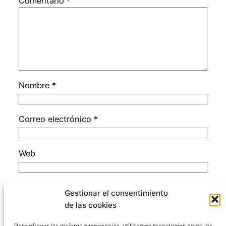
Comentario
*
Nombre
*
Correo electrónico
*
Web
Guarda mi nombre, correo electrónico y web
Gestionar el consentimiento
en este navegador para la próxima vez que
de las cookies
comente.
Para ofrecer las mejores experiencias, utilizamos tecnologías como las