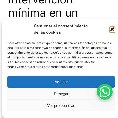
mínima en un
sistema penal justo
Gestionar el consentimiento
de las cookies
Para ofrecer las mejores experiencias, utilizamos tecnologías como las
Comprender
qué es el principio de intervención
cookies para almacenar y/o acceder a la información del dispositivo. El
mínima en derecho penal
resulta fundamental
consentimiento de estas tecnologías nos permitirá procesar datos como
el comportamiento de navegación o las identificaciones únicas en este
tanto para profesionales como para ciudadanos.
sitio. No consentir o retirar el consentimiento, puede afectar
Este principio nos recuerda que el derecho penal
negativamente a ciertas características y funciones.
debe ser siempre el último recurso, reservado
para las conductas más graves contra los bienes
Aceptar
jurídicos más importantes.
Denegar
En un Estado de Derecho, la intervención penal
debe ser excepcional y justificada. Cada vez que
Ver preferencias
criminalizamos una conducta, estamos limitando
libertades fundamentales, por lo que esta