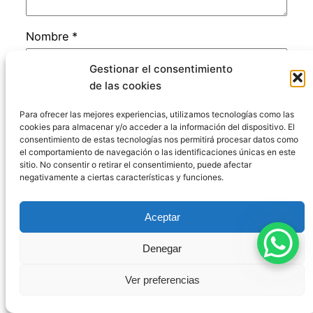
Nombre
*
Gestionar el consentimiento
Correo electrónico
*
de las cookies
Para ofrecer las mejores experiencias, utilizamos tecnologías como las
cookies para almacenar y/o acceder a la información del dispositivo. El
Web
consentimiento de estas tecnologías nos permitirá procesar datos como
el comportamiento de navegación o las identificaciones únicas en este
sitio. No consentir o retirar el consentimiento, puede afectar
Guarda mi nombre, correo electrónico y web
negativamente a ciertas características y funciones.
en este navegador para la próxima vez que
comente.
Aceptar
Denegar
Ver preferencias