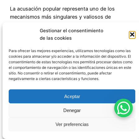
La acusación popular representa uno de los
mecanismos más singulares y valiosos de
nuestro sistema procesal penal. Entender
qué es
Gestionar el consentimiento
la acusación popular y cuándo se puede ejercer
de las cookies
nos permite apreciar su importancia como
instrumento de participación ciudadana en la
Para ofrecer las mejores experiencias, utilizamos tecnologías como las
administración de justicia.
cookies para almacenar y/o acceder a la información del dispositivo. El
consentimiento de estas tecnologías nos permitirá procesar datos como
el comportamiento de navegación o las identificaciones únicas en este
A pesar de sus limitaciones y de las críticas que
sitio. No consentir o retirar el consentimiento, puede afectar
recibe, esta figura ha demostrado su utilidad en
negativamente a ciertas características y funciones.
numerosos casos de relevancia social,
permitiendo que la sociedad civil actúe como un
Aceptar
verdadero contrapeso y garantía adicional para la
persecución de determinados delitos,
Denegar
especialmente aquellos que afectan a intereses
Ver preferencias
colectivos.