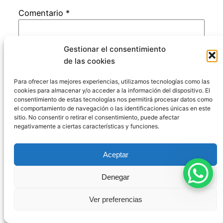
Comentario
*
Gestionar el consentimiento
de las cookies
Para ofrecer las mejores experiencias, utilizamos tecnologías como las
cookies para almacenar y/o acceder a la información del dispositivo. El
Nombre
*
consentimiento de estas tecnologías nos permitirá procesar datos como
el comportamiento de navegación o las identificaciones únicas en este
sitio. No consentir o retirar el consentimiento, puede afectar
negativamente a ciertas características y funciones.
Correo electrónico
*
Aceptar
Web
Denegar
Guarda mi nombre, correo electrónico y web
Ver preferencias
en este navegador para la próxima vez que