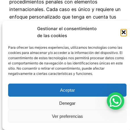
procedimientos penales con elementos
internacionales. Cada caso es único y requiere un
enfoque personalizado que tenga en cuenta tus
circunstancias específicas.
Gestionar el consentimiento
de las cookies
En CódigoPenalEspaña estamos preparados para
asistirte, independientemente de dónde te
Para ofrecer las mejores experiencias, utilizamos tecnologías como las
encuentres. Nuestra experiencia en la gestión de
cookies para almacenar y/o acceder a la información del dispositivo. El
consentimiento de estas tecnologías nos permitirá procesar datos como
casos similares nos permite ofrecerte la
el comportamiento de navegación o las identificaciones únicas en este
tranquilidad de saber que tu defensa está en
sitio. No consentir o retirar el consentimiento, puede afectar
negativamente a ciertas características y funciones.
manos expertas, minimizando el impacto que
esta situación pueda tener en tu vida personal y
profesional.
Aceptar
Denegar
Ver preferencias