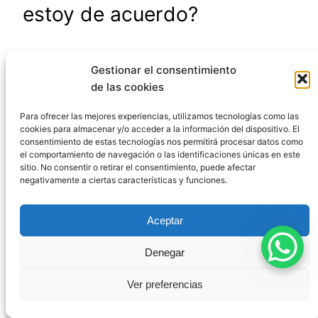
estoy de acuerdo?
Si eres víctima y el fiscal ha solicitado el archivo
Gestionar el consentimiento
de la causa, tienes varias opciones. Puedes
de las cookies
personarte como acusación particular si aún no
Para ofrecer las mejores experiencias, utilizamos tecnologías como las
lo has hecho, lo que te permitirá recurrir
cookies para almacenar y/o acceder a la información del dispositivo. El
directamente el auto de archivo si el juez lo dicta.
consentimiento de estas tecnologías nos permitirá procesar datos como
el comportamiento de navegación o las identificaciones únicas en este
También puedes presentar un escrito de
sitio. No consentir o retirar el consentimiento, puede afectar
alegaciones argumentando por qué consideras
negativamente a ciertas características y funciones.
que existen indicios suficientes para continuar
con el procedimiento.
La acusación particular
Aceptar
puede sostener la acusación aunque el fiscal no
lo haga
, según establece el art. 782.2 de la
Denegar
LECrim, lo que te permite continuar con el
Ver preferencias
procedimiento hasta juicio oral si el juez admite
tus argumentos.