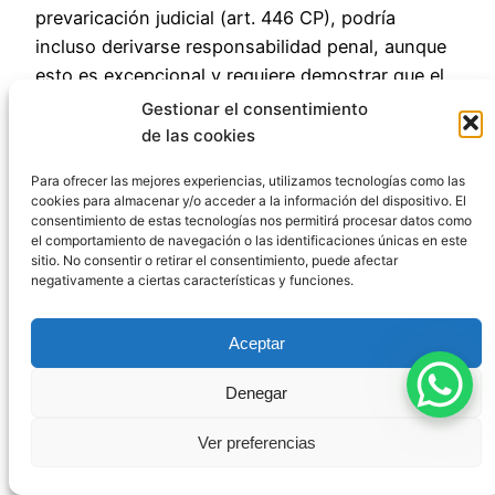
prevaricación judicial (art. 446 CP), podría
incluso derivarse responsabilidad penal, aunque
esto es excepcional y requiere demostrar que el
juez dictó una resolución injusta a sabiendas.
Gestionar el consentimiento
de las cookies
Conclusión: La
Para ofrecer las mejores experiencias, utilizamos tecnologías como las
cookies para almacenar y/o acceder a la información del dispositivo. El
defensa activa de
consentimiento de estas tecnologías nos permitirá procesar datos como
el comportamiento de navegación o las identificaciones únicas en este
sitio. No consentir o retirar el consentimiento, puede afectar
tus garantías
negativamente a ciertas características y funciones.
procesales
Aceptar
Denegar
Cuando se vulnera el derecho a un juicio con
Ver preferencias
garantías, el sistema prevé mecanismos para su
reparación, pero estos no se activan