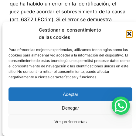
que ha habido un error en la identificación, el
juez puede acordar el sobreseimiento de la causa
(art. 637.2 LECrim). Si el error se demuestra
durante el juicio, debería conducir a una
Gestionar el consentimiento
sentencia absolutoria. En ambos casos, si has
de las cookies
sufrido prisión preventiva, podrías tener derecho
Para ofrecer las mejores experiencias, utilizamos tecnologías como las
a una indemnización por funcionamiento anormal
cookies para almacenar y/o acceder a la información del dispositivo. El
de la Administración de Justicia, según lo
consentimiento de estas tecnologías nos permitirá procesar datos como
establecido en el art. 294 de la Ley Orgánica del
el comportamiento de navegación o las identificaciones únicas en este
sitio. No consentir o retirar el consentimiento, puede afectar
Poder Judicial.
negativamente a ciertas características y funciones.
Conclusión: La
Aceptar
importancia de una
Denegar
Ver preferencias
defensa