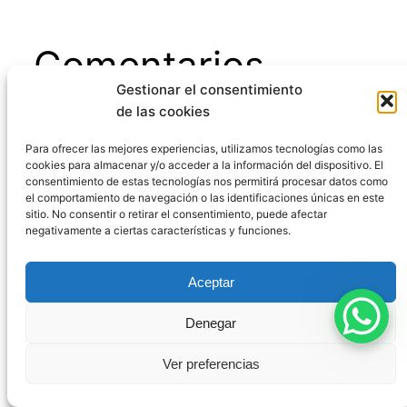
Comentarios
Gestionar el consentimiento
de las cookies
Deja una respuesta
Para ofrecer las mejores experiencias, utilizamos tecnologías como las
cookies para almacenar y/o acceder a la información del dispositivo. El
consentimiento de estas tecnologías nos permitirá procesar datos como
Tu dirección de correo electrónico no será
el comportamiento de navegación o las identificaciones únicas en este
sitio. No consentir o retirar el consentimiento, puede afectar
publicada.
Los campos obligatorios están
negativamente a ciertas características y funciones.
marcados con
*
Comentario
*
Aceptar
Denegar
Ver preferencias