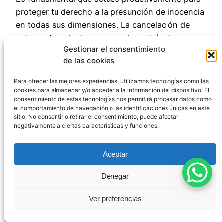
proteger tu derecho a la presunción de inocencia
en todas sus dimensiones. La cancelación de
estos antecedentes no es solo un trámite
Gestionar el consentimiento
burocrático, sino un paso esencial para cerrar
de las cookies
completamente un capítulo difícil y evitar que una
investigación que no culminó en condena siga
Para ofrecer las mejores experiencias, utilizamos tecnologías como las
proyectando su sombra sobre tu futuro.
cookies para almacenar y/o acceder a la información del dispositivo. El
consentimiento de estas tecnologías nos permitirá procesar datos como
el comportamiento de navegación o las identificaciones únicas en este
En CódigoPenalEspaña entendemos la
sitio. No consentir o retirar el consentimiento, puede afectar
frustración y preocupación que esta situación
negativamente a ciertas características y funciones.
puede generar. Por eso, ponemos a tu
disposición nuestra experiencia y conocimientos
Aceptar
para ayudarte a eliminar definitivamente estos
registros y garantizar que tu absolución se
Denegar
traduzca en una verdadera libertad de cargas
Ver preferencias
administrativas. No dudes en contactarnos para
una valoración personalizada de tu caso.