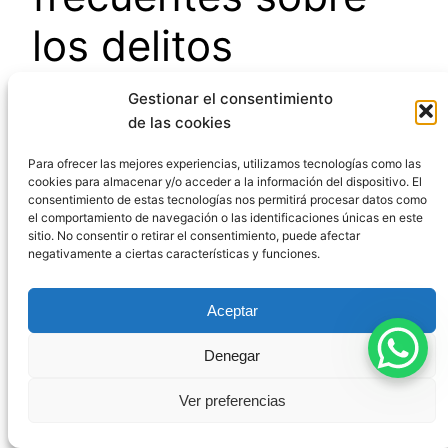
los delitos
semipúblicos
Gestionar el consentimiento
de las cookies
Para ofrecer las mejores experiencias, utilizamos tecnologías como las
¿Si me acusan de un
cookies para almacenar y/o acceder a la información del dispositivo. El
consentimiento de estas tecnologías nos permitirá procesar datos como
delito semipúblico,
el comportamiento de navegación o las identificaciones únicas en este
sitio. No consentir o retirar el consentimiento, puede afectar
negativamente a ciertas características y funciones.
puede retirarse la
Aceptar
denuncia y archivarse
Denegar
el caso?
Ver preferencias