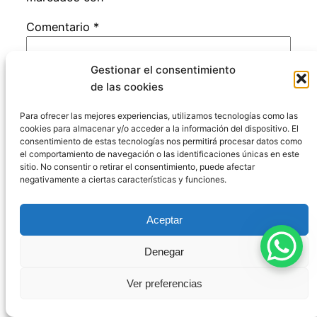
Comentario
*
Gestionar el consentimiento
de las cookies
Para ofrecer las mejores experiencias, utilizamos tecnologías como las
cookies para almacenar y/o acceder a la información del dispositivo. El
consentimiento de estas tecnologías nos permitirá procesar datos como
Nombre
*
el comportamiento de navegación o las identificaciones únicas en este
sitio. No consentir o retirar el consentimiento, puede afectar
negativamente a ciertas características y funciones.
Correo electrónico
*
Aceptar
Web
Denegar
Ver preferencias
Guarda mi nombre, correo electrónico y web
en este navegador para la próxima vez que