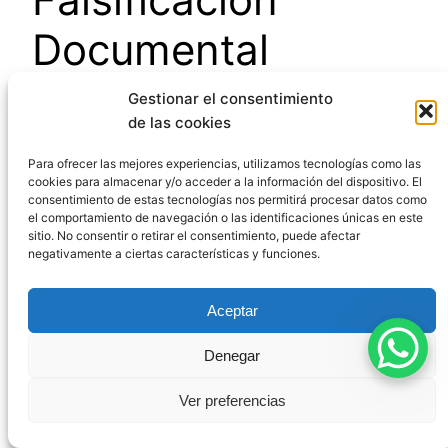
Documental
Gestionar el consentimiento
La prevención de la
falsificación documental
de las cookies
constituye un aspecto fundamental en la
Para ofrecer las mejores experiencias, utilizamos tecnologías como las
protección del tráfico jurídico. Entre las medidas
cookies para almacenar y/o acceder a la información del dispositivo. El
preventivas más efectivas destacan:
consentimiento de estas tecnologías nos permitirá procesar datos como
el comportamiento de navegación o las identificaciones únicas en este
sitio. No consentir o retirar el consentimiento, puede afectar
Implementación de medidas de seguridad
negativamente a ciertas características y funciones.
en documentos oficiales (hologramas,
tintas especiales, códigos QR, etc.).
Aceptar
Uso de certificados digitales y firmas
electrónicas
en las comunicaciones
Denegar
electrónicas.
Verificación de la autenticidad
de los
Ver preferencias
documentos en transacciones importantes.