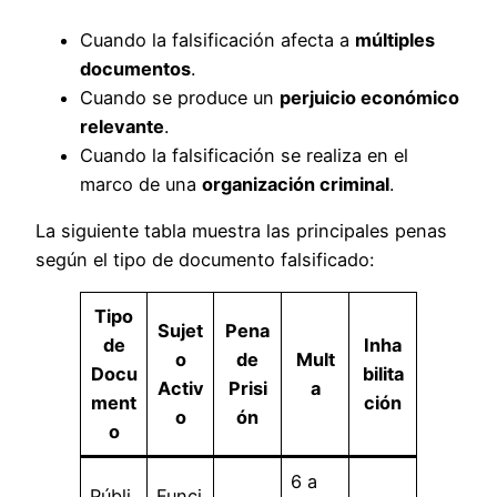
Cuando la falsificación afecta a
múltiples
documentos
.
Cuando se produce un
perjuicio económico
relevante
.
Cuando la falsificación se realiza en el
marco de una
organización criminal
.
La siguiente tabla muestra las principales penas
según el tipo de documento falsificado:
Tipo
Sujet
Pena
de
Inha
o
de
Mult
Docu
bilita
Activ
Prisi
a
ment
ción
o
ón
o
6 a
Públi
Funci