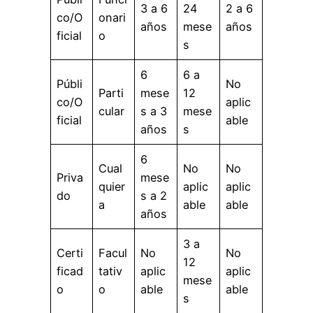
3 a 6
24
2 a 6
co/O
onari
años
mese
años
ficial
o
s
6
6 a
Públi
No
Parti
mese
12
co/O
aplic
cular
s a 3
mese
ficial
able
años
s
6
Cual
No
No
Priva
mese
quier
aplic
aplic
do
s a 2
a
able
able
años
3 a
Certi
Facul
No
No
12
ficad
tativ
aplic
aplic
mese
o
o
able
able
s