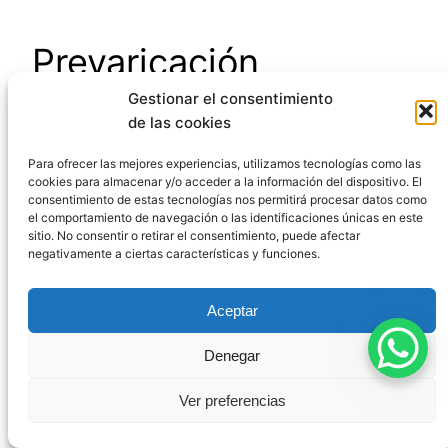
Prevaricación
Gestionar el consentimiento
Urbanística: El Caso
de las cookies
«Operación Malaya»
Para ofrecer las mejores experiencias, utilizamos tecnologías como las
cookies para almacenar y/o acceder a la información del dispositivo. El
consentimiento de estas tecnologías nos permitirá procesar datos como
el comportamiento de navegación o las identificaciones únicas en este
La
«Operación Malaya»
destapó una trama de
sitio. No consentir o retirar el consentimiento, puede afectar
negativamente a ciertas características y funciones.
corrupción urbanística en Marbella que
constituye un ejemplo paradigmático de
Aceptar
prevaricación urbanística (artículo 320 CP).
Denegar
En este caso, diversos funcionarios y
autoridades municipales (concejales, alcalde,
Ver preferencias
etc.) concedieron licencias manifiestamente
contrarias al planeamiento urbanístico a cambio