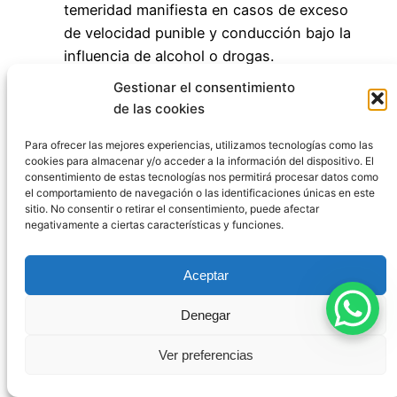
temeridad manifiesta en casos de exceso
de velocidad punible y conducción bajo la
influencia de alcohol o drogas.
Se endurecieron las penas, especialmente
Gestionar el consentimiento
en lo relativo a la privación del derecho a
de las cookies
conducir.
Para ofrecer las mejores experiencias, utilizamos tecnologías como las
Esta reforma respondió a una creciente demanda
cookies para almacenar y/o acceder a la información del dispositivo. El
consentimiento de estas tecnologías nos permitirá procesar datos como
social de mayor protección frente a los
el comportamiento de navegación o las identificaciones únicas en este
comportamientos irresponsables al volante, en
sitio. No consentir o retirar el consentimiento, puede afectar
negativamente a ciertas características y funciones.
un contexto en el que los accidentes de tráfico
constituían una de las principales causas de
Aceptar
mortalidad.
Denegar
Situación actual y
Ver preferencias
tendencias